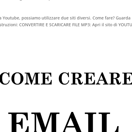
a Youtube, possiamo utilizzare due siti diversi. Come fare? Guarda 
o: Istruzioni: CONVERTIRE E SCARICARE FILE MP3: Apri il sito di YOUT